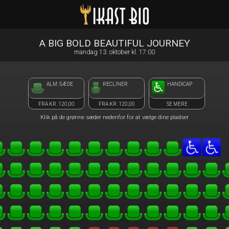
Ikast Bio
front03-cc 050420
A BIG BOLD BEAUTIFUL JOURNEY
mandag 13. oktober kl. 17:00
ALM. SÆDE
RECLINER
HANDICAP
FRA KR. 120,00
FRA KR. 120,00
SE MERE
Klik på de grønne sæder nedenfor for at vælge dine pladser