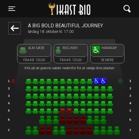
Ikast Bio
front03-cc 060527
Toggle navigation
A BIG BOLD BEAUTIFUL JOURNEY
lørdag 18. oktober kl. 17:00
ALM. SÆDE
RECLINER
HANDICAP
FRA KR. 120,00
FRA KR. 120,00
SE MERE
Klik på de grønne sæder nedenfor for at vælge dine pladser