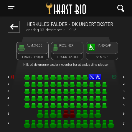
Ikast Bio
1step-front02 073127
Toggle navigation
HERKULES FALDER - DK UNDERTEKSTER
onsdag 03. december kl. 19:15
ALM. SÆDE
RECLINER
HANDICAP
FRA KR. 120,00
FRA KR. 120,00
SE MERE
Klik på de grønne sæder nedenfor for at vælge dine pladser