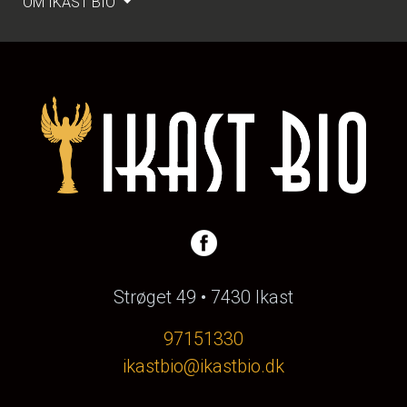
OM IKAST BIO
Strøget 49 • 7430 Ikast
97151330
ikastbio@ikastbio.dk