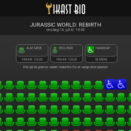
Ikast Bio
front05-temp 115244
JURASSIC WORLD: REBIRTH
onsdag 16. juli kl. 19:45
ALM. SÆDE
RECLINER
HANDICAP
FRA KR. 125,00
FRA KR. 125,00
SE MERE
Klik på de grønne sæder nedenfor for at vælge dine pladser