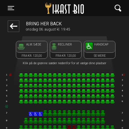
Ikast Bio
1step-front02 113824
Toggle navigation
BRING HER BACK
onsdag 06. august kl. 19:45
ALM. SÆDE
RECLINER
HANDICAP
FRA KR. 120,00
FRA KR. 120,00
SE MERE
Klik på de grønne sæder nedenfor for at vælge dine pladser