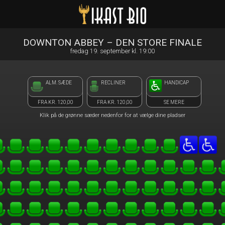
Ikast Bio
1step-front02 064309
DOWNTON ABBEY – DEN STORE FINALE
fredag 19. september kl. 19:00
ALM. SÆDE
RECLINER
HANDICAP
FRA KR. 120,00
FRA KR. 120,00
SE MERE
Klik på de grønne sæder nedenfor for at vælge dine pladser