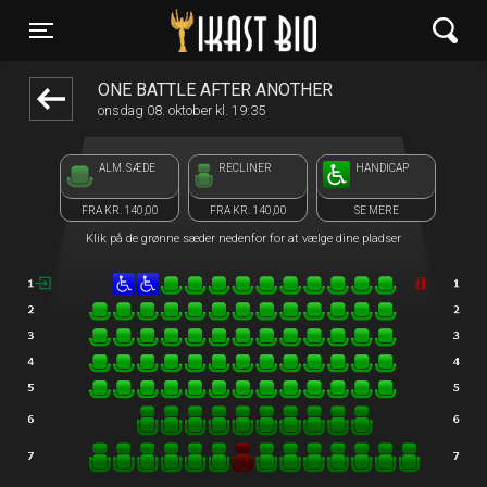
Ikast Bio
front05-temp 081143
Toggle navigation
ONE BATTLE AFTER ANOTHER
onsdag 08. oktober kl. 19:35
ALM. SÆDE
RECLINER
HANDICAP
FRA KR. 140,00
FRA KR. 140,00
SE MERE
Klik på de grønne sæder nedenfor for at vælge dine pladser