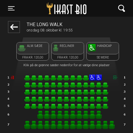
Ikast Bio
front05-temp 080250
Toggle navigation
THE LONG WALK
onsdag 08. oktober kl. 19:55
ALM. SÆDE
RECLINER
HANDICAP
FRA KR. 120,00
FRA KR. 120,00
SE MERE
Klik på de grønne sæder nedenfor for at vælge dine pladser