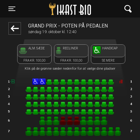
Ikast Bio
front05-temp 113254
Toggle navigation
GRAND PRIX - POTEN PÅ PEDALEN
søndag 19. oktober kl. 12:40
ALM. SÆDE
RECLINER
HANDICAP
FRA KR. 100,00
FRA KR. 100,00
SE MERE
Klik på de grønne sæder nedenfor for at vælge dine pladser