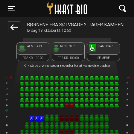
Ikast Bio
1step-front02 123112
Toggle navigation
BØRNENE FRA SØLVGADE 2: TAGER KAMPEN OP
lørdag 18. oktober kl. 12:50
ALM. SÆDE
RECLINER
HANDICAP
FRA KR. 100,00
FRA KR. 100,00
SE MERE
Klik på de grønne sæder nedenfor for at vælge dine pladser