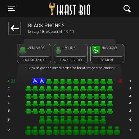
Ikast Bio
front05-temp 075222
Toggle navigation
BLACK PHONE 2
lørdag 18. oktober kl. 19:40
ALM. SÆDE
RECLINER
HANDICAP
FRA KR. 120,00
FRA KR. 120,00
SE MERE
Klik på de grønne sæder nedenfor for at vælge dine pladser