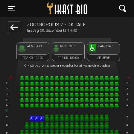
Ikast Bio
front03-cc 034216
Toggle navigation
ZOOTROPOLIS 2 - DK TALE
tirsdag 09. december kl. 14:40
ALM. SÆDE
RECLINER
HANDICAP
FRA KR. 100,00
FRA KR. 100,00
SE MERE
Klik på de grønne sæder nedenfor for at vælge dine pladser