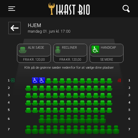
Ikast Bio
1step-front02 110235
Toggle navigation
HJEM
mandag 01. juni kl. 17:00
ALM. SÆDE
RECLINER
HANDICAP
FRA KR. 120,00
FRA KR. 120,00
SE MERE
Klik på de grønne sæder nedenfor for at vælge dine pladser