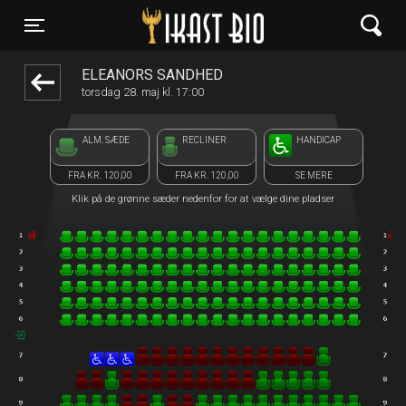
Ikast Bio
1step-front02 015330
Toggle navigation
ELEANORS SANDHED
torsdag 28. maj kl. 17:00
ALM. SÆDE
RECLINER
HANDICAP
FRA KR. 120,00
FRA KR. 120,00
SE MERE
Klik på de grønne sæder nedenfor for at vælge dine pladser