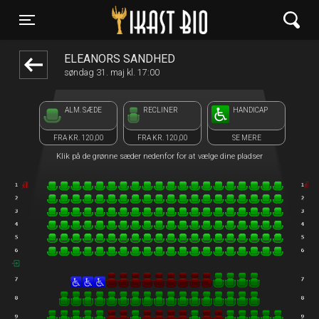
Ikast Bio
1step-front02 121918
Toggle navigation
ELEANORS SANDHED
søndag 31. maj kl. 17:00
ALM. SÆDE
RECLINER
HANDICAP
FRA KR. 120,00
FRA KR. 120,00
SE MERE
Klik på de grønne sæder nedenfor for at vælge dine pladser