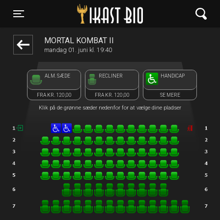
Ikast Bio
1step-front02 072849
Toggle navigation
MORTAL KOMBAT II
mandag 01. juni kl. 19:40
ALM. SÆDE
RECLINER
HANDICAP
FRA KR. 120,00
FRA KR. 120,00
SE MERE
Klik på de grønne sæder nedenfor for at vælge dine pladser