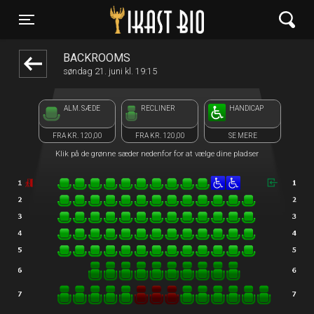
Ikast Bio
1step-front02 045423
Toggle navigation
BACKROOMS
søndag 21. juni kl. 19:15
ALM. SÆDE
RECLINER
HANDICAP
FRA KR. 120,00
FRA KR. 120,00
SE MERE
Klik på de grønne sæder nedenfor for at vælge dine pladser