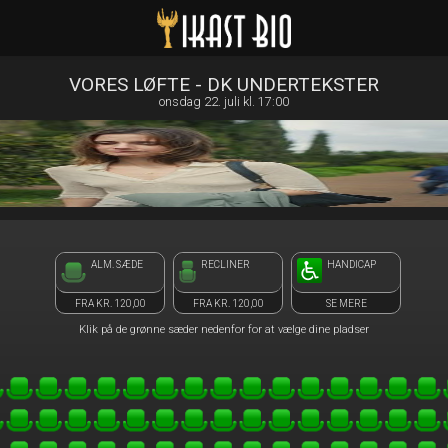
Ikast Bio
front05-temp 020959
VORES LØFTE - DK UNDERTEKSTER
onsdag 22. juli kl. 17:00
ALM. SÆDE
RECLINER
HANDICAP
FRA KR. 120,00
FRA KR. 120,00
SE MERE
Klik på de grønne sæder nedenfor for at vælge dine pladser