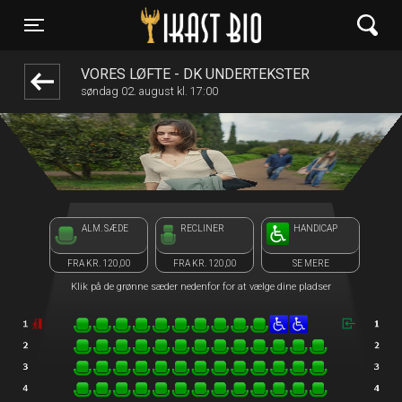
Ikast Bio
front03-cc 074811
Toggle navigation
VORES LØFTE - DK UNDERTEKSTER
søndag 02. august kl. 17:00
ALM. SÆDE
RECLINER
HANDICAP
FRA KR. 120,00
FRA KR. 120,00
SE MERE
Klik på de grønne sæder nedenfor for at vælge dine pladser