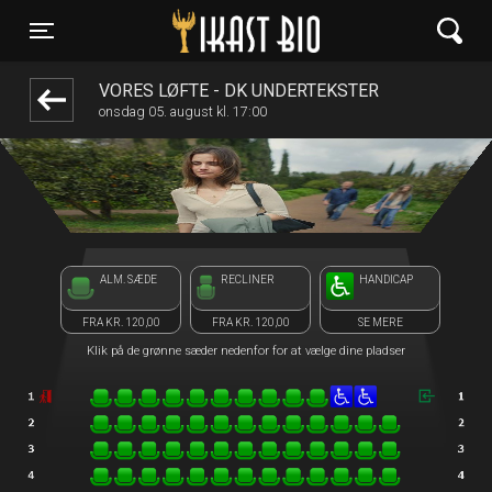
Ikast Bio
front03-cc 103033
Toggle navigation
VORES LØFTE - DK UNDERTEKSTER
onsdag 05. august kl. 17:00
ALM. SÆDE
RECLINER
HANDICAP
FRA KR. 120,00
FRA KR. 120,00
SE MERE
Klik på de grønne sæder nedenfor for at vælge dine pladser