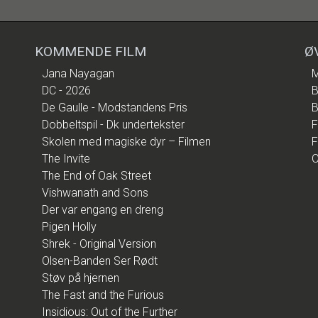
KOMMENDE FILM
Ø
Jana Nayagan
M
DC - 2026
B
De Gaulle - Modstandens Pris
B
Dobbeltspil - Dk undertekster
F
Skolen med magiske dyr – Filmen
F
The Invite
O
The End of Oak Street
Vishwanath and Sons
Der var engang en dreng
Pigen Holly
Shrek - Original Version
Olsen-Banden Ser Rødt
Støv på hjernen
The Fast and the Furious
Insidious: Out of the Further