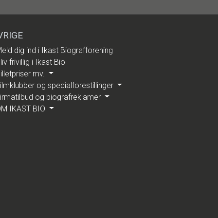
VRIGE
eld dig ind i Ikast Biografforening
liv frivillig i Ikast Bio
illetpriser mv.
ilmklubber og specialforestillinger
irmatilbud og biografreklamer
M IKAST BIO