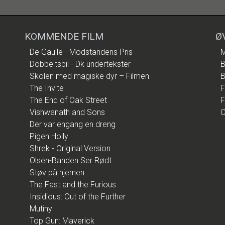
KOMMENDE FILM
Ø
De Gaulle - Modstandens Pris
M
Dobbeltspil - Dk undertekster
B
Skolen med magiske dyr – Filmen
B
The Invite
F
The End of Oak Street
F
Vishwanath and Sons
O
Der var engang en dreng
Pigen Holly
Shrek - Original Version
Olsen-Banden Ser Rødt
Støv på hjernen
The Fast and the Furious
Insidious: Out of the Further
Mutiny
Top Gun: Maverick