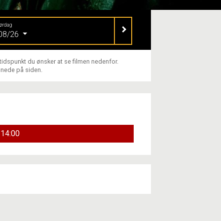
ørdag
08/26
 tidspunkt du ønsker at se filmen nedenfor.
 nede på siden.
14:00