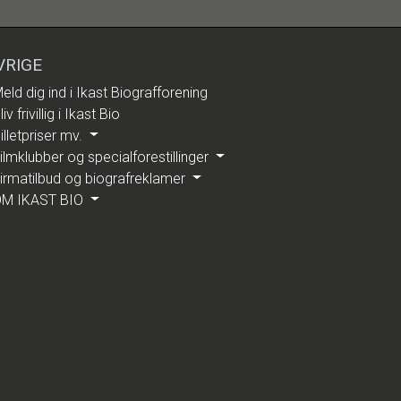
VRIGE
eld dig ind i Ikast Biografforening
liv frivillig i Ikast Bio
illetpriser mv.
ilmklubber og specialforestillinger
irmatilbud og biografreklamer
M IKAST BIO