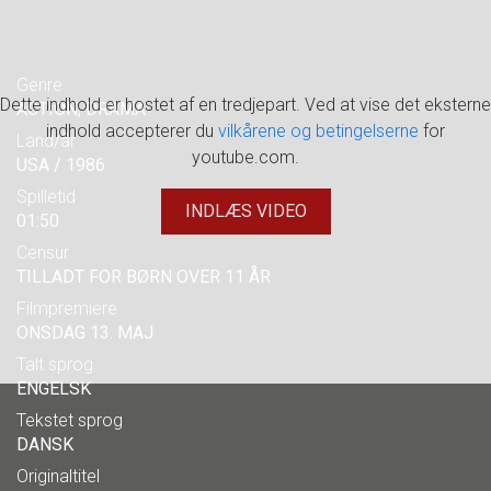
Genre
Dette indhold er hostet af en tredjepart. Ved at vise det eksterne
ACTION, DRAMA
indhold accepterer du
vilkårene og betingelserne
for
Land/år
youtube.com.
USA / 1986
Spilletid
INDLÆS VIDEO
01:50
Censur
TILLADT FOR BØRN OVER 11 ÅR
Filmpremiere
ONSDAG 13. MAJ
Talt sprog
ENGELSK
Tekstet sprog
DANSK
Originaltitel