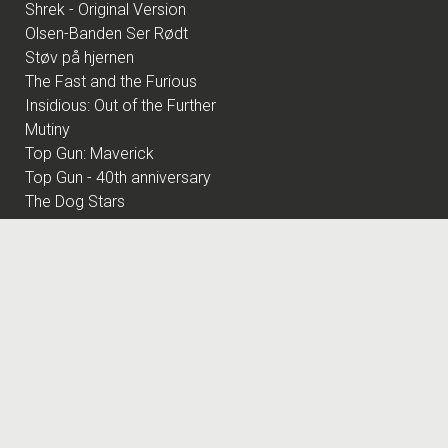
Shrek - Original Version
Olsen-Banden Ser Rødt
Støv på hjernen
The Fast and the Furious
Insidious: Out of the Further
Mutiny
Top Gun: Maverick
Top Gun - 40th anniversary
The Dog Stars
Nøjsomheden - Dk undertekster
Spirillen
Harry Potter og de vises sten
Andre Rieus 2026 Summer Concert: Viva Maastricht!
By Any Means
Superhunden Charlie
Practical Magic: Magi i familien
Spa Weekend
Pressure
Coyote vs. Acme - Eng Tale