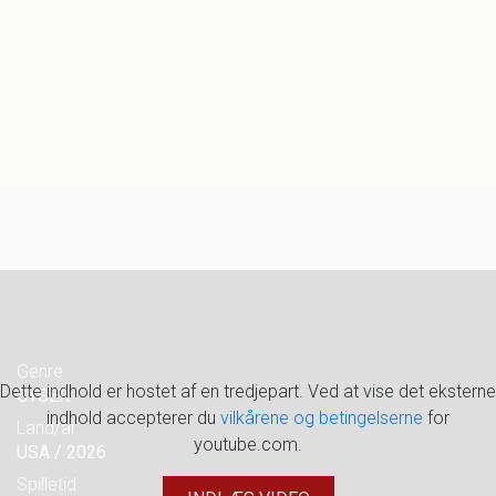
Genre
Dette indhold er hostet af en tredjepart. Ved at vise det eksterne
GYSER
indhold accepterer du
vilkårene og betingelserne
for
Land/år
youtube.com.
USA / 2026
Spilletid