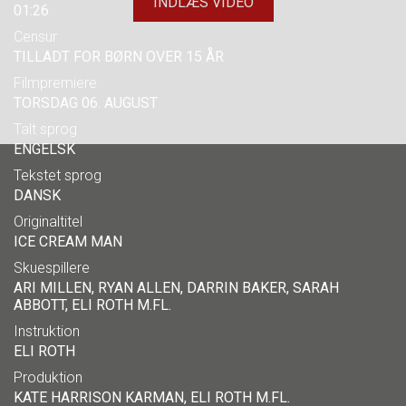
INDLÆS VIDEO
01:26
Censur
TILLADT FOR BØRN OVER 15 ÅR
Filmpremiere
TORSDAG 06. AUGUST
Talt sprog
ENGELSK
Tekstet sprog
DANSK
Originaltitel
ICE CREAM MAN
Skuespillere
ARI MILLEN, RYAN ALLEN, DARRIN BAKER, SARAH
ABBOTT, ELI ROTH M.FL.
Instruktion
ELI ROTH
Produktion
KATE HARRISON KARMAN, ELI ROTH M.FL.