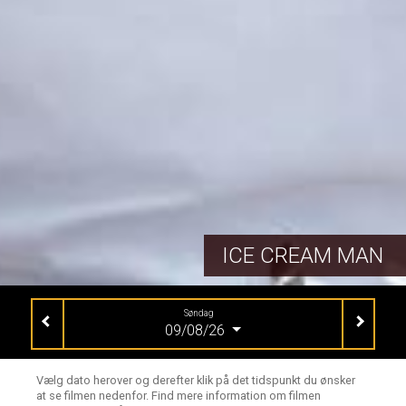
ICE CREAM MAN
Søndag
09/08/26
Vælg dato herover og derefter klik på det tidspunkt du ønsker
at se filmen nedenfor. Find mere information om filmen