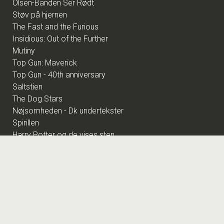
Olsen-Banden Ser Rødt
Støv på hjernen
The Fast and the Furious
Insidious: Out of the Further
Mutiny
Top Gun: Maverick
Top Gun - 40th anniversary
Saltstien
The Dog Stars
Nøjsomheden - Dk undertekster
Spirillen
Harry Potter og de vises sten
Andre Rieus 2026 Summer Concert: Viva Maastricht!
By Any Means
Superhunden Charlie
Practical Magic: Magi i familien
Spa Weekend
Pressure
Coyote vs. Acme - Eng Tale