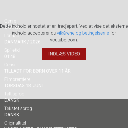
Genre
Dette indhold er hostet af en tredjepart. Ved at vise det eksterne
DRAMA
indhold accepterer du
vilkårene og betingelserne
for
Land/år
youtube.com.
DANMARK / 2026
Spilletid
INDLÆS VIDEO
01:48
Censur
TILLADT FOR BØRN OVER 11 ÅR
Filmpremiere
TORSDAG 18. JUNI
Talt sprog
DANSK
Tekstet sprog
DANSK
Originaltitel