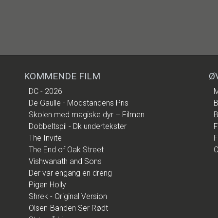
KOMMENDE FILM
Ø
DC - 2026
M
De Gaulle - Modstandens Pris
B
Skolen med magiske dyr – Filmen
B
Dobbeltspil - Dk undertekster
F
The Invite
F
The End of Oak Street
O
Vishwanath and Sons
Der var engang en dreng
Pigen Holly
Shrek - Original Version
Olsen-Banden Ser Rødt