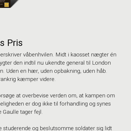
s Pris
erskriver våbenhvilen. Midt i kaosset nægter én
ygter den indtil nu ukendte general til London
heden. Uden en hær, uden opbakning, uden håb.
rankrig kæmper videre.
 forsøge at overbevise verden om, at kampen om
keligheden er dog ikke til forhandling og synes
 Gaulle tager fejl.
ke studerende og beslutsomme soldater sig lidt