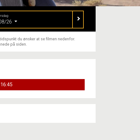
orsdag
08/26
 tidspunkt du ønsker at se filmen nedenfor.
 nede på siden.
16:45