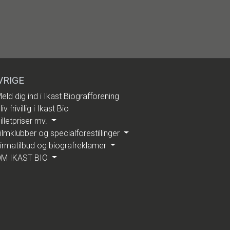
VRIGE
eld dig ind i Ikast Biografforening
liv frivillig i Ikast Bio
illetpriser mv.
ilmklubber og specialforestillinger
irmatilbud og biografreklamer
M IKAST BIO