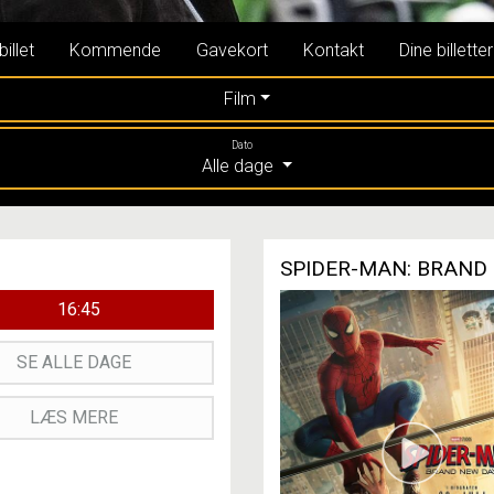
illet
Kommende
Gavekort
Kontakt
Dine billetter
Film
Dato
Alle dage
SPIDER-MAN: BRAND 
16:45
SE ALLE DAGE
LÆS MERE