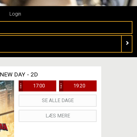
Login
NEW DAY - 2D
17:00
19:20
Sal 3
Sal 2
SE ALLE DAGE
LÆS MERE