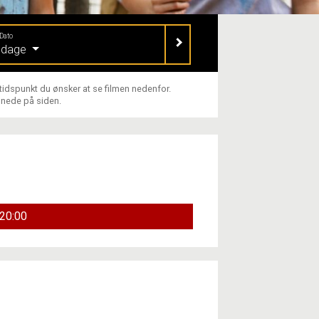
Dato
e dage
 tidspunkt du ønsker at se filmen nedenfor.
 nede på siden.
20:00