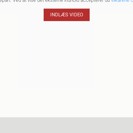
djepart. Ved at vise det eksterne indhold accepterer du
vilkårene 
INDLÆS VIDEO