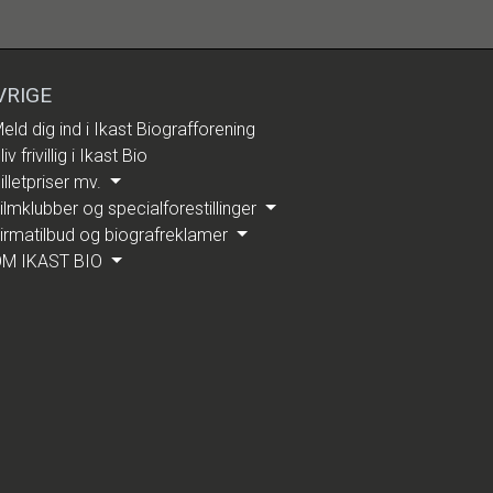
VRIGE
eld dig ind i Ikast Biografforening
liv frivillig i Ikast Bio
illetpriser mv.
ilmklubber og specialforestillinger
irmatilbud og biografreklamer
M IKAST BIO