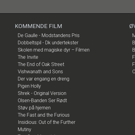
KOMMENDE FILM
Ø
De Gaulle - Modstandens Pris
M
Dobbeltspil - Dk undertekster
B
Skolen med magiske dyr – Filmen
B
The Invite
F
The End of Oak Street
F
Vishwanath and Sons
O
Der var engang en dreng
Pigen Holly
Shrek - Original Version
Olsen-Banden Ser Rødt
Støv på hjernen
The Fast and the Furious
Insidious: Out of the Further
Mutiny