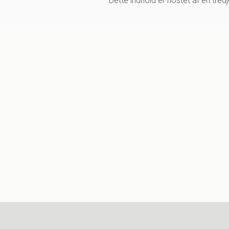
Dette indhold er hostet af en tre