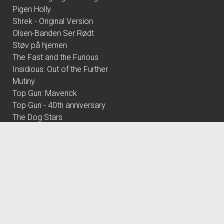
Pigen Holly
Shrek - Original Version
Olsen-Banden Ser Rødt
Støv på hjernen
The Fast and the Furious
Insidious: Out of the Further
Mutiny
Top Gun: Maverick
Top Gun - 40th anniversary
The Dog Stars
Nøjsomheden - Dk undertekster
Spirillen
Harry Potter og de vises sten
Andre Rieus 2026 Summer Concert: Viva Maastricht!
By Any Means
Superhunden Charlie
Practical Magic: Magi i familien
Spa Weekend