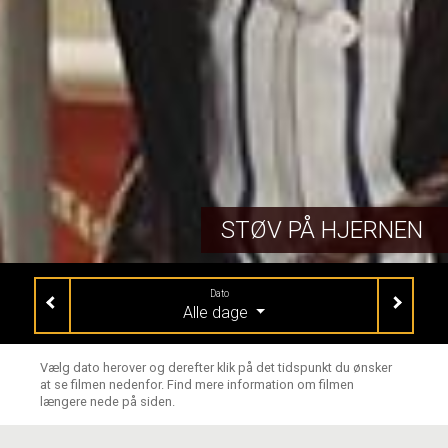
STØV PÅ HJERNEN
Dato
Alle dage
Vælg dato herover og derefter klik på det tidspunkt du ønsker
at se filmen nedenfor. Find mere information om filmen
længere nede på siden.