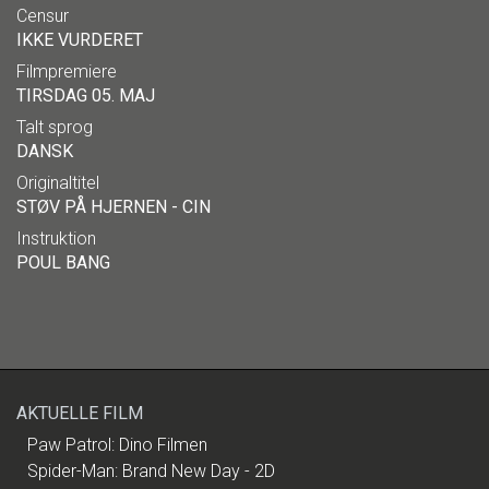
Censur
IKKE VURDERET
Filmpremiere
TIRSDAG 05. MAJ
Talt sprog
DANSK
Originaltitel
STØV PÅ HJERNEN - CIN
Instruktion
POUL BANG
AKTUELLE FILM
Paw Patrol: Dino Filmen
Spider-Man: Brand New Day - 2D