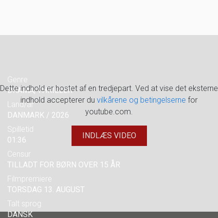
Genre
Dette indhold er hostet af en tredjepart. Ved at vise det eksterne
DRAMA, THRILLER
indhold accepterer du
vilkårene og betingelserne
for
Land/år
youtube.com.
DANMARK / 2026
Spilletid
INDLÆS VIDEO
01:36
Censur
TILLADT FOR BØRN OVER 15 ÅR
Filmpremiere
TORSDAG 13. AUGUST
Talt sprog
DANSK