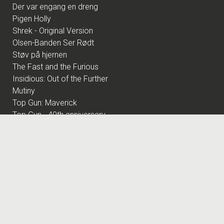
Der var engang en dreng
Pigen Holly
Shrek - Original Version
Olsen-Banden Ser Rødt
Støv på hjernen
The Fast and the Furious
Insidious: Out of the Further
Mutiny
Top Gun: Maverick
Top Gun - 40th anniversary
Saltstien
The Dog Stars
Nøjsomheden - Dk undertekster
Spirillen
Harry Potter og de vises sten
Andre Rieus 2026 Summer Concert: Viva Maastricht!
By Any Means
Superhunden Charlie
Practical Magic: Magi i familien